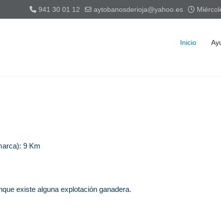
941 30 01 12
aytobanosderioja@yahoo.es
Miércole
Inicio
Ay
arca): 9 Km
que existe alguna explotación ganadera.